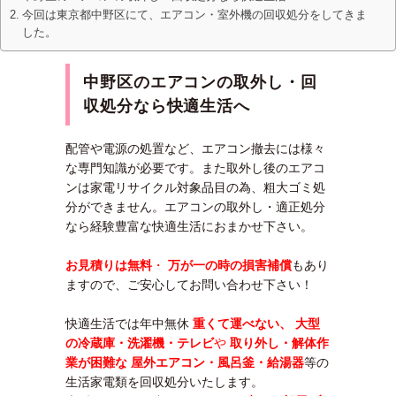
今回は東京都中野区にて、エアコン・室外機の回収処分をしてきま
した。
中野区のエアコンの取外し・回
収処分なら快適生活へ
配管や電源の処置など、エアコン撤去には様々
な専門知識が必要です。また取外し後のエアコ
ンは家電リサイクル対象品目の為、粗大ゴミ処
分ができません。エアコンの取外し・適正処分
なら経験豊富な快適生活におまかせ下さい。
お見積りは無料
・
万が一の時の損害補償
もあり
ますので、ご安心してお問い合わせ下さい！
快適生活では年中無休
重くて運べない、 大型
の冷蔵庫・洗濯機・テレビ
や
取り外し・解体作
業が困難な 屋外エアコン・風呂釜・給湯器
等の
生活家電類を回収処分いたします。