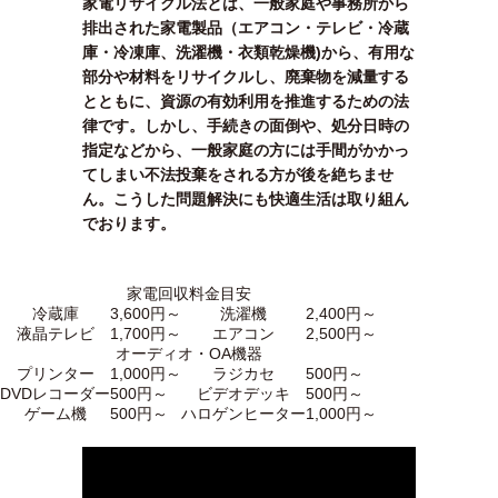
家電リサイクル法とは、一般家庭や事務所から
排出された家電製品（エアコン・テレビ・冷蔵
庫・冷凍庫、洗濯機・衣類乾燥機)から、有用な
部分や材料をリサイクルし、廃棄物を減量する
とともに、資源の有効利用を推進するための法
律です。しかし、手続きの面倒や、処分日時の
指定などから、一般家庭の方には手間がかかっ
てしまい不法投棄をされる方が後を絶ちませ
ん。こうした問題解決にも快適生活は取り組ん
でおります。
家電回収料金目安
冷蔵庫
3,600円～
洗濯機
2,400円～
液晶テレビ
1,700円～
エアコン
2,500円～
オーディオ・OA機器
プリンター
1,000円～
ラジカセ
500円～
DVDレコーダー
500円～
ビデオデッキ
500円～
ゲーム機
500円～
ハロゲンヒーター
1,000円～