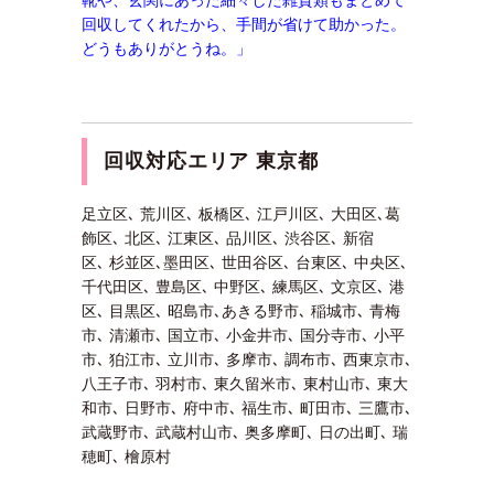
靴や、玄関にあった細々した雑貨類もまとめて
回収してくれたから、手間が省けて助かった。
どうもありがとうね。」
回収対応エリア 東京都
足立区､ 荒川区､ 板橋区､ 江戸川区､ 大田区､葛
飾区､ 北区､ 江東区､ 品川区､ 渋谷区､ 新宿
区､ 杉並区､墨田区､ 世田谷区､ 台東区､ 中央区､
千代田区､ 豊島区､ 中野区､ 練馬区､ 文京区､ 港
区､ 目黒区､ 昭島市､あきる野市､ 稲城市､ 青梅
市､ 清瀬市､ 国立市､ 小金井市､ 国分寺市､ 小平
市､ 狛江市､ 立川市､ 多摩市､ 調布市､ 西東京市､
八王子市､ 羽村市､ 東久留米市､ 東村山市､ 東大
和市､ 日野市､ 府中市､ 福生市､ 町田市､ 三鷹市､
武蔵野市､ 武蔵村山市､ 奥多摩町､ 日の出町､ 瑞
穂町､ 檜原村