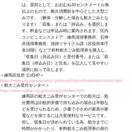
は、原則として、おおむね30センチメートル角
以上のもので、耐久消費財を中心とした大型ご
みです。（解体・分解した場合も粗大ごみとな
ります）「収集」または「持込み」を選択しま
す。料金などは申込み時に案内されます。区内
コンビニエンスストア、練馬清掃事務所、石神
井清掃事務所、清掃リサイクル課（区役所本庁
舎18階）などで有料粗大ごみ処理券を購入し、
『収集日（持込み日）と受付番号』または『収
集日（持込み日）と氏名』を記入して見やすい
場所に貼って出します。
＜練馬区役所 公式HP＞
https://www.city.nerima.tokyo.jp/kurashi/gomi/wakekata/sodai.html
＜粗大ごみ受付センター＞
https://www.sodai-city.jp/nerima/pc/index.html
練馬区の粗大ごみ受付センターでの処分は、処
分費用は比較的安価で持ち込みの場合は半額な
どを受けられるため、少量で小さめの家具や家
電などを捨てるには大変便利なサービスです。
但し、収集日が決められている為、処分までに
時間がかかったり、有料粗大ごみ処理券の発行