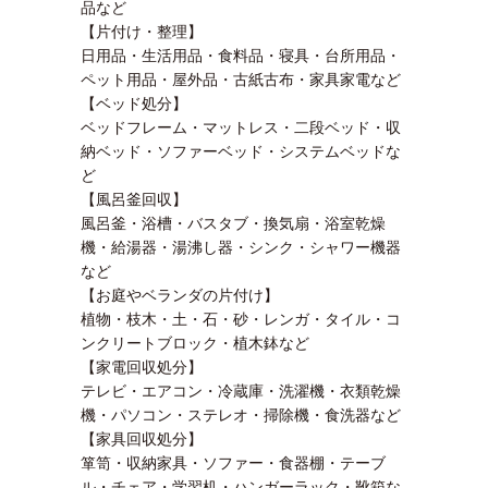
品など
【片付け・整理】
日用品・生活用品・食料品・寝具・台所用品・
ペット用品・屋外品・古紙古布・家具家電など
【ベッド処分】
ベッドフレーム・マットレス・二段ベッド・収
納ベッド・ソファーベッド・システムベッドな
ど
【風呂釜回収】
風呂釜・浴槽・バスタブ・換気扇・浴室乾燥
機・給湯器・湯沸し器・シンク・シャワー機器
など
【お庭やベランダの片付け】
植物・枝木・土・石・砂・レンガ・タイル・コ
ンクリートブロック・植木鉢など
【家電回収処分】
テレビ・エアコン・冷蔵庫・洗濯機・衣類乾燥
機・パソコン・ステレオ・掃除機・食洗器など
【家具回収処分】
箪笥・収納家具・ソファー・食器棚・テーブ
ル・チェア・学習机・ハンガーラック・靴箱な