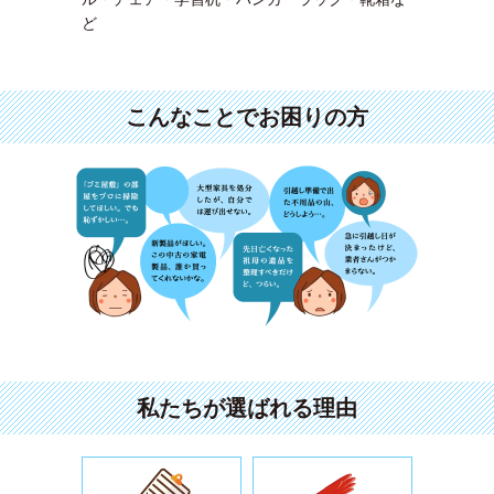
ど
こんなことでお困りの方
私たちが選ばれる理由
お見積りは無料で良心的な料金設定
女性の方で