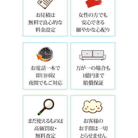
お電話一本で即日回収
クレジット
まだ使えるものは高価買取・無料査
お客様のお