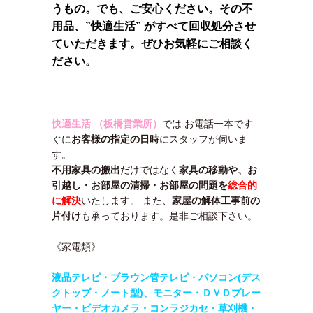
うもの。でも、ご安心ください。その不
用品、”快適生活” がすべて回収処分させ
ていただきます。ぜひお気軽にご相談く
ださい。
快適生活 （板橋営業所）
では お電話一本です
ぐに
お客様の指定の日時
にスタッフが伺いま
す。
不用家具の搬出
だけではなく
家具の移動や、
お
引越し・
お部屋の清掃・
お部屋の問題を
総合的
に解決
いたします。 また、
家屋の解体工事前の
片付け
も承っております。是非ご相談下さい。
《家電類》
液晶テレビ・ブラウン管テレビ・パソコン(デス
クトップ・ノート型)、モニター・
ＤＶＤプレー
ヤー・ビデオカメラ・コンラジカセ・草刈機・