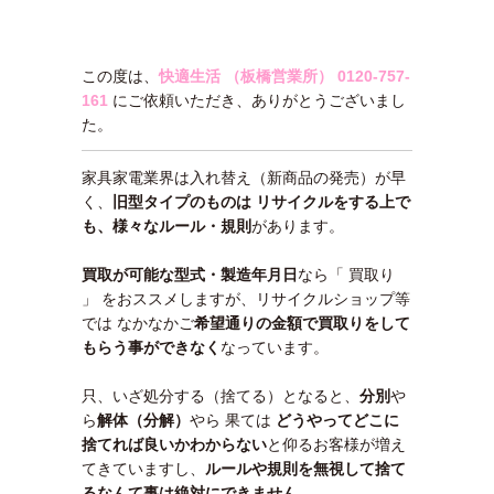
この度は、
快適生活 （板橋営業所）
0120-757-
161
にご依頼いただき、ありがとうございまし
た。
家具家電業界は入れ替え（新商品の発売）が早
く、
旧型タイプのものは リサイクルをする上で
も、様々なルール・規則
があります。
買取が可能な型式・製造年月日
なら「 買取り
」 をおススメしますが、リサイクルショップ等
では なかなかご
希望通りの金額で買取りをして
もらう事ができなく
なっています。
只、いざ処分する（捨てる）となると、
分別
や
ら
解体（分解）
やら 果ては
どうやってどこに
捨てれば良いかわ
からない
と仰るお客様が増え
てきていますし、
ルールや規則を無視して捨て
るなんて事は絶対にできません。