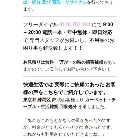
出・処分 及び 買取・リサイクル
を行っており
ます。
フリーダイヤル
0120-757-161
にて
9:00
～20:00 電話一本・年中無休・即日対応
で 専門スタッフがお伺いし、不用品のお
困り事を解決致します！！
お見積りは無料
・
万が一の時の損害補償
もあり
ますので、ご安心してお問い合わせ下さい！
快適生活では 実際にご依頼のあった お客
様の声をこちらでご紹介しています。
東京都 練馬区 錦
のお客様より
カーペット・テ
ーブル・生活雑貨 回収処分
を承りました。
「あれもこれもとかなりの量があったのです
が、料金がとても安かったので良かったです。
これからも利用させていただきますね。」