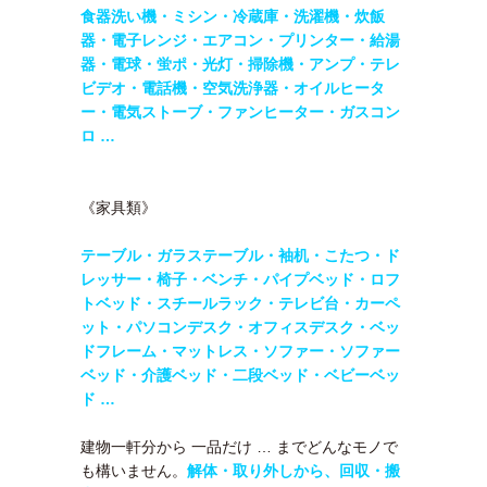
食器洗い機・ミシン・
冷蔵庫・洗濯機・炊飯
器・電子レンジ・エアコン・
プリンター・給湯
器・電球・蛍ポ・光灯・掃除機・アンプ・テレ
ビデオ・電話機・
空気洗浄器・オイルヒータ
ー・電気ストーブ・ファンヒーター・ガスコン
ロ …
《家具類》
テーブル・
ガラステーブル・袖机・こたつ・ド
レッサー・椅子・ベンチ・パイプベッド・ロフ
トベッド・
スチールラック・テレビ台・カーペ
ット・パソコンデスク・オフィスデスク・ベッ
ドフレーム・マットレス・ソファー・ソファー
ベッド・介護ベッド・二段ベッド・
ベビーベッ
ド …
建物一軒分から 一品だけ … までどんなモノで
も構いません。
解体・取り外しから、回収・搬