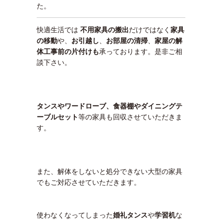
た。
快適生活では
不用家具の搬出
だけではなく
家具
の移動
や、
お引越し
、
お部屋の清掃
、
家屋の解
体工事前の片付けも
承っております。是非ご相
談下さい。
タンスやワードローブ、食器棚やダイニングテ
ーブルセット
等の家具も回収させていただきま
す。
また、解体をしないと処分できない大型の家具
でもご対応させていただきます。
使わなくなってしまった
婚礼タンス
や
学習机
な