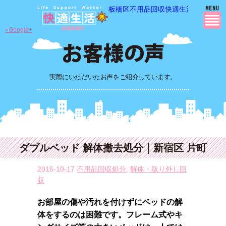
板橋区不用品回収快適生活の 不用品
»Google+
実際にいただいたお声をご紹介しています。
ダブルベッド 解体撤去処分｜新宿区 片町
2016-10-17
不用品回収処分
,
解体・取り外し回
収
お部屋の傷や汚れを付けずにベッドの解
体をするのは困難です。フレーム式やキ