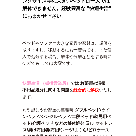
ングサイズ等の大きいベッドは一人では
解体できません。経験豊富な ”快適生活”
におまかせ下さい。
ベッド
や
ソファー
大きな家具や家財は、
場所を
取りますし、移動するにも一苦労
です。また個
人で処分する場合、解体や分解などをする時に
ケガでも しては大変です。
快適生活 （板橋営業所）
では
お部屋の清掃・
不用品処分に関する
問題を
総合的に解決
いたし
ます。
お引越しやお部屋の整理時
ダブルベッド/ツイ
ンベッド/シングルベッド/二段ベッド/幼児用ベ
ッド/介護ベッド などの解体処分
及び
マットレ
ス/掛け布団/敷布団/シーツ/まくら/ピロケース