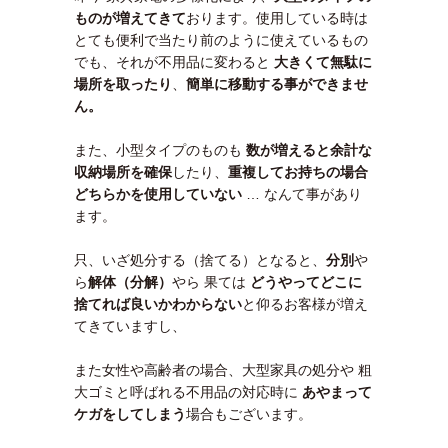
ものが増えてきて
おります。使用している時は
とても便利で当たり前のように使えているもの
でも、それが不用品に変わると
大きくて無駄に
場所を取ったり
、
簡単に移動する事ができませ
ん。
また、小型タイプのものも
数が増えると余計な
収納場所を確保
したり、
重複してお持ちの場合
どちらかを使用していない
… なんて事があり
ます。
只、いざ処分する（捨てる）となると、
分別
や
ら
解体（分解）
やら 果ては
どうやってどこに
捨てれば良いかわ
からない
と仰るお客様が増え
てきていますし、
また女性や高齢者の場合、大型家具の処分や 粗
大ゴミと呼ばれる不用品の対応時に
あやまって
ケガをしてしまう
場合もございます。