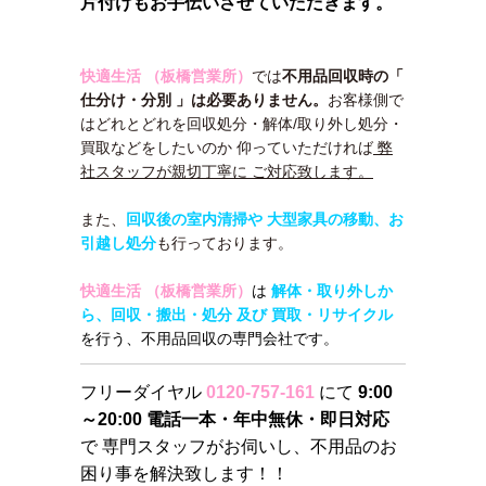
片付けもお手伝いさせていただきます。
快適生活 （板橋営業所）
では
不用品回収時の「
仕分け・分別 」は必要ありません。
お客様側で
はどれとどれを回収処分・解体/取り外し処分・
買取などをしたいのか 仰っていただければ
弊
社スタッフが親切丁寧に ご対応致します。
また、
回収後の室内清掃や 大型家具の移動、お
引越し処分
も行っております。
快適生活 （板橋営業所）
は
解体・取り外しか
ら、回収・搬出・処分 及び 買取・リサイクル
を行う、不用品回収の専門会社です。
フリーダイヤル
0120-757-161
にて
9:00
～20:00 電話一本・年中無休・即日対応
で 専門スタッフがお伺いし、不用品のお
困り事を解決致します！！