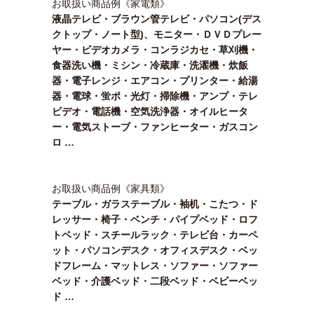
お取扱い商品例《家電類》
液晶テレビ・ブラウン管テレビ・パソコン(デス
クトップ・ノート型)、モニター・
ＤＶＤプレー
ヤー・ビデオカメラ・コンラジカセ・草刈機・
食器洗い機・ミシン・
冷蔵庫・洗濯機・炊飯
器・電子レンジ・エアコン・
プリンター・給湯
器・電球・蛍ポ・光灯・掃除機・アンプ・テレ
ビデオ・電話機・
空気洗浄器・オイルヒータ
ー・電気ストーブ・ファンヒーター・ガスコン
ロ …
お取扱い商品例《家具類》
テーブル・
ガラステーブル・袖机・こたつ・ド
レッサー・椅子・ベンチ・パイプベッド・ロフ
トベッド・
スチールラック・テレビ台・カーペ
ット・パソコンデスク・オフィスデスク・ベッ
ドフレーム・マットレス・ソファー・ソファー
ベッド・介護ベッド・二段ベッド・
ベビーベッ
ド …