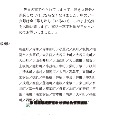
「 先日の雷でやられてしまって、急きょ処分と
新調しなければならなくなりました。中のデー
タ類は全て取り出しているので。このまま処分
をお願い致します。電話一本で対応が早かった
のでお願いしました。」
板橋区
相生町／赤塚／赤塚新町／小豆沢／泉町／板橋／稲
荷台／大原町／大谷口／大谷口上町／大谷口北町／
大山町／大山金井町／大山西町／大山東町／加賀／
上板橋／熊野町／小茂根／幸町／栄町／坂下／桜川
／清水町／志村／新河岸／大門／高島平／東新町／
常盤台／徳丸／中板橋／仲宿／中台／仲町／中丸町
／成増／西台／蓮沼町／蓮根／東坂下／東山町／氷
川町／富士見町／双葉町／舟渡／本町／前野町／三
園／南町／南常盤台／宮本町／向原／大和町／弥生
町／四葉／若木