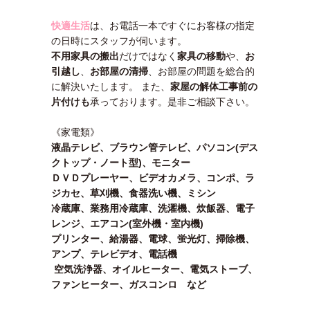
快適生活
は、お電話一本ですぐにお客様の指定
の日時にスタッフが伺います。
不用家具の搬出
だけではなく
家具の移動
や、
お
引越し
、
お部屋の清掃
、お部屋の問題を総合的
に解決いたします。 また、
家屋の解体工事前の
片付けも
承っております。是非ご相談下さい。
《家電類》
液晶テレビ、ブラウン管テレビ、パソコン(デス
クトップ・ノート型)、モニター
ＤＶＤプレーヤー、ビデオカメラ、コンポ、ラ
ジカセ、草刈機、食器洗い機、ミシン
冷蔵庫、業務用冷蔵庫、洗濯機、炊飯器、電子
レンジ、エアコン(室外機・室内機)
プリンター、給湯器、電球、蛍光灯、掃除機、
アンプ、テレビデオ、電話機
空気洗浄器、オイルヒーター、電気ストーブ、
ファンヒーター、ガスコンロ など