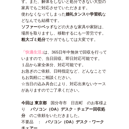
す。また、解体をしないと処分できない大型の
家具でもご対応させていただきます。
使わなくなってしまった
婚礼タンス
や
学習机
な
どなんでも結構です。
ソファー
や
ベッド
などの大きな家具や家財は、
場所を取りますし、移動するにも一苦労です。
粗大ゴミ処分
でケガでもしては大変です。
「快適生活｣
は、365日年中無休で回収を行って
いますので、当日回収、即日対応可能です。
１品から家全体分、対応可能です。
お急ぎのご依頼、日時指定など、どんなことで
もお気軽にご相談ください。
☆当日の込み具合により、対応出来ないケース
がありますのでご了承ください。
今回は 東京都
国分寺市 日吉町
のお客様よ
り
パソコン（OA）デスク・チェアー回収処
分
のご依頼をいただきました。
不要品 ：
パソコン（OA）デスク・ワーク
チェアー