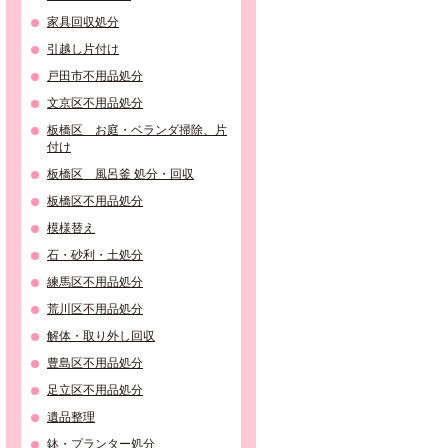
家具回収処分
引越し片付け
戸田市不用品処分
文京区不用品処分
板橋区 お庭・ベランダ掃除、片
付け
板橋区 風呂釜 処分・回収
板橋区不用品処分
模様替え
石・砂利・土処分
練馬区不用品処分
荒川区不用品処分
解体・取り外し回収
豊島区不用品処分
足立区不用品処分
遺品整理
鉢・プランター処分