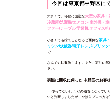
今回は東京都中野区に
大型の家具・家
大きくて、移動に困難な
冷蔵庫/洗濯機/エアコン(室外機・室
ファー/テーブル/学習机/オフィス机
家具・
小さくても捨てるとなると面倒な
ミシン/炊飯器/電子レンジ/プリン
で
なんでも
回収
致します。また、家具の移
さい。
実際に回収に伺った 中野区
のお客
「 使ってないし ただの物置になって
いと判断しましたが、やはりプロの方は