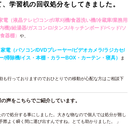
て、学習机の回収処分をしてきました。
電（液晶テレビ/コンポ/草刈機/食器洗い機/冷蔵庫/業務用
内機)/給湯器/ガスコンロ/タンス/キッチンボード/ベッド/ソ
/食器棚
）
や、
家電（パソコン/DVDプレーヤー/ビデオカメラ/ラジカセ/
ター/掃除機/イス・本棚・カラーBOX・カーテン・寝具）
ま
動も行っておりますのでおひとりでの移動が心配な方はご相談下
様の声をこちらでご紹介しています。
いたので処分する事にしました。大きな物なので個人では処分が難し
手際よく瞬く間に運び出すんですね。とても助かりました。 」