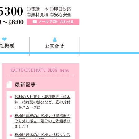
＞は、板橋区の不用品回収や粗大ごみ、家具家電の買取、板橋区近郊の
TEL 0120-757-161（年中無休）営業時間AM9:00～PM8:0
◎電話一本 ◎即日対応
◎無料見積 ◎安心安全
メールで問い合わせる
質問
会社概要
お問合せ
KAITEKISEIKATU BLOG menu
最新記事
砂利の入れ替え・花壇撤去・植木
鉢・枯れ葉の処分など、庭の片付
けをスムーズに
板橋区蓮根のお客様より湯沸器の
取り外し撤去・処分のご依頼承り
ました！
板橋区若木のお客様より和タンス