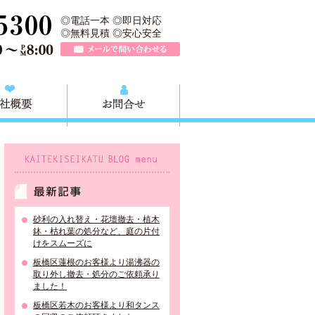
＞は、板橋区の不用品回収や粗大ごみ、家具家電の買取、板橋区近郊の
TEL 0120-757-161（年中無休）営業時間AM9:00～PM8:0
◎電話一本 ◎即日対応
◎無料見積 ◎安心安全
メールで問い合わせる
質問
会社概要
お問合せ
KAITEKISEIKATU BLOG menu
最新記事
砂利の入れ替え・花壇撤去・植木
鉢・枯れ葉の処分など、庭の片付
けをスムーズに
板橋区蓮根のお客様より湯沸器の
取り外し撤去・処分のご依頼承り
ました！
板橋区若木のお客様より和タンス