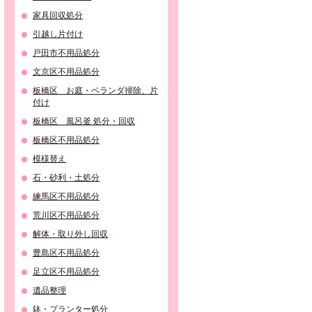
家具回収処分
引越し片付け
戸田市不用品処分
文京区不用品処分
板橋区 お庭・ベランダ掃除、片
付け
板橋区 風呂釜 処分・回収
板橋区不用品処分
模様替え
石・砂利・土処分
練馬区不用品処分
荒川区不用品処分
解体・取り外し回収
豊島区不用品処分
足立区不用品処分
遺品整理
鉢・プランター処分