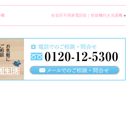
外機
杉並区不用家電回収｜乾燥機付き洗濯機
»