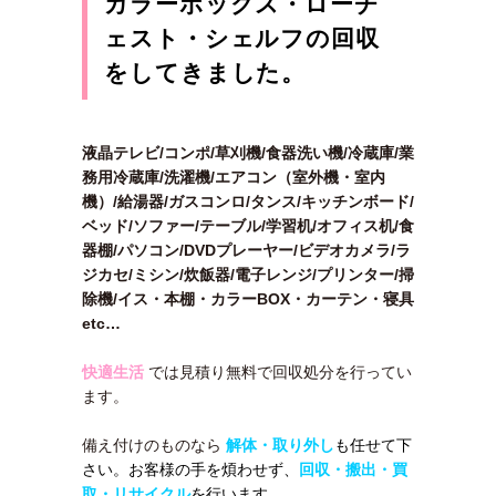
カラーボックス・ローチ
ェスト・シェルフの回収
をしてきました。
液晶テレビ/コンポ/草刈機/食器洗い機/冷蔵庫/業
務用冷蔵庫/洗濯機/エアコン（室外機・室内
機）/給湯器/ガスコンロ/タンス/キッチンボード/
ベッド/ソファー/テーブル/学習机/オフィス机/食
器棚/パソコン/DVDプレーヤー/ビデオカメラ/ラ
ジカセ/ミシン/炊飯器/電子レンジ/プリンター/掃
除機/イス・本棚・カラーBOX・カーテン・寝具
etc…
快適生活
では見積り無料で回収処分を行ってい
ます。
備え付けのものなら
解体・取り外し
も任せて下
さい。お客様の手を煩わせず、
回収・搬出・買
取・リサイクル
を行います。