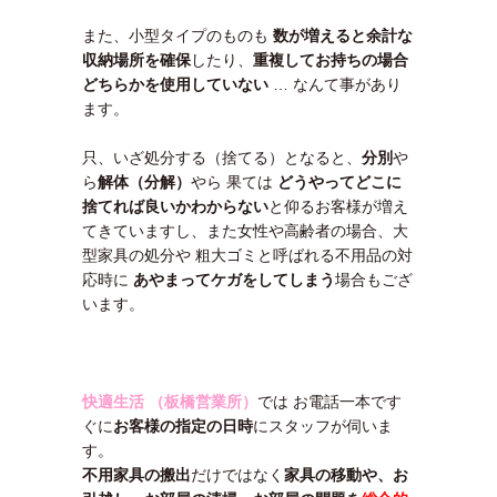
また、小型タイプのものも
数が増えると余計な
収納場所を確保
したり、
重複してお持ちの場合
どちらかを使用していない
… なんて事があり
ます。
只、いざ処分する（捨てる）となると、
分別
や
ら
解体（分解）
やら 果ては
どうやってどこに
捨てれば良いかわ
からない
と仰るお客様が増え
てきていますし、また女性や高齢者の場合、大
型家具の処分や 粗大ゴミと呼ばれる不用品の対
応時に
あやまってケガをしてしまう
場合もござ
います。
快適生活 （板橋営業所）
では お電話一本です
ぐに
お客様の指定の日時
にスタッフが伺いま
す。
不用家具の搬出
だけではなく
家具の移動や、お