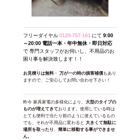
フリーダイヤル
0120-757-161
にて
9:00
～20:00 電話一本・年中無休・即日対応
で 専門スタッフがお伺いし、不用品のお
困り事を解決致します！！
お見積りは無料
・
万が一の時の損害補償
もあり
ますので、ご安心してお問い合わせ下さい！
昨今 家具家電の多様化により、
大型のタイプの
ものが増えてきて
おります。使用している時は
とても便利で当たり前のように使えているもの
でも、それが不用品に変わると
大きくて無駄に
場所を取ったり
、
簡単に移動する事ができませ
ん。