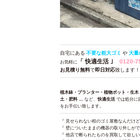
自宅にある
不要な粗大ゴミ
や
大量
「 快適生活 ｣
0120-7
お気軽に
お見積り無料
で
即日対応
致します！
植木鉢・プランター・植物ポット・生木
土・肥料 …
など、
快適生活
では処分に
をお手伝い致します。
『 見せられない程のゴミ屋敷なんだけど 
『 壁についたままの機器の取り外しがで
『 他店で断られたものを買取して欲しい