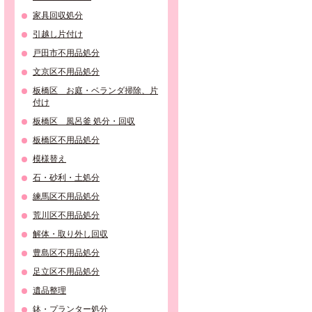
家具回収処分
引越し片付け
戸田市不用品処分
文京区不用品処分
板橋区 お庭・ベランダ掃除、片
付け
板橋区 風呂釜 処分・回収
板橋区不用品処分
模様替え
石・砂利・土処分
練馬区不用品処分
荒川区不用品処分
解体・取り外し回収
豊島区不用品処分
足立区不用品処分
遺品整理
鉢・プランター処分