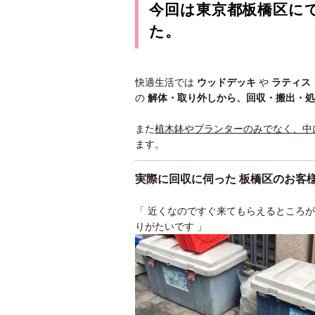
今回は東京都板橋区に
た。
快適生活では
ウッドデッキ
や
ラティス
の
解体・取り外しから、回収・搬出・
また
植木鉢やプランターのみでなく、中
ます。
実際に回収に伺った 板橋区のお客
「 近くなのですぐ来てもらえるところ
りがたいです 」