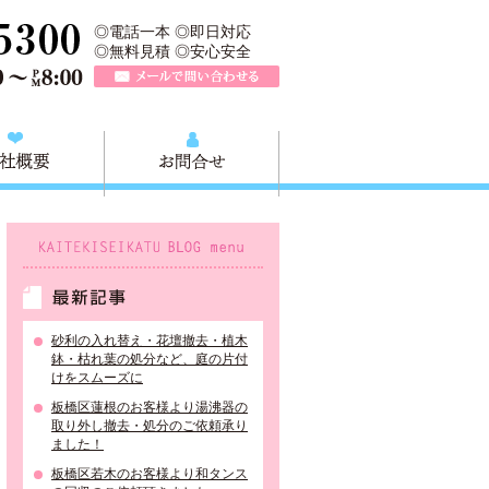
＞は、板橋区の不用品回収や粗大ごみ、家具家電の買取、板橋区近郊の
TEL 0120-757-161（年中無休）営業時間AM9:00～PM8:0
◎電話一本 ◎即日対応
◎無料見積 ◎安心安全
メールで問い合わせる
質問
会社概要
お問合せ
KAITEKISEIKATU BLOG menu
最新記事
砂利の入れ替え・花壇撤去・植木
鉢・枯れ葉の処分など、庭の片付
けをスムーズに
板橋区蓮根のお客様より湯沸器の
取り外し撤去・処分のご依頼承り
ました！
板橋区若木のお客様より和タンス