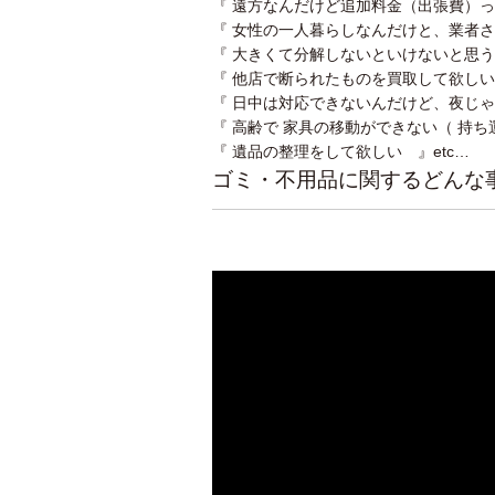
『 遠方なんだけど追加料金（出張費）
『 女性の一人暮らしなんだけと、業者さ
『 大きくて分解しないといけないと思う
『 他店で断られたものを買取して欲しい
『 日中は対応できないんだけど、夜じゃ
『 高齢で 家具の移動ができない（ 持ち
『 遺品の整理をして欲しい 』etc…
ゴミ・不用品に関するどんな