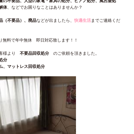
量の不要品、大型の家電・家具の処分、ピアノ処分、風呂釜処
解体
、などでお困りなことはありませんか？
品（不要品）、廃品
などが出ましたら、
快適生活
までご連絡くだ
り無料で年中無休 即日対応致します！！
様より
不要品回収処分
のご依頼を頂きました。
処分
ットレス回収処分