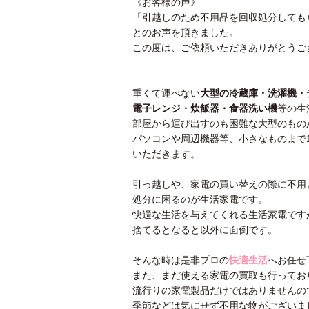
《お客様の声》
「引越しのため不用品を回収処分しても
とのお声を頂きました。
この度は、ご依頼いただきありがとうご
重くて運べない
大型の冷蔵庫・洗濯機・
電子レンジ・炊飯器・食器洗い機
等の生
部屋から運び出すのも困難な大型のもの
パソコンや周辺機器等、小さなものまで
いただきます。
引っ越しや、家電の買い替えの際に不用
処分に困るのが生活家電です。
快適な生活を与えてくれる生活家電です
捨てるとなると以外に面倒です。
そんな時は是非プロの
快適生活
へお任せ
また、まだ使える家電の買取も行ってお
流行りの家電製品だけではありませんの
季節などは気にせず不用な物がございま