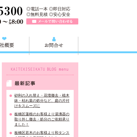
＞は、板橋区の不用品回収や粗大ごみ、家具家電の買取、板橋区近郊の
TEL 0120-757-161（年中無休）営業時間AM9:00～PM8:0
◎電話一本 ◎即日対応
◎無料見積 ◎安心安全
メールで問い合わせる
質問
会社概要
お問合せ
KAITEKISEIKATU BLOG menu
最新記事
砂利の入れ替え・花壇撤去・植木
鉢・枯れ葉の処分など、庭の片付
けをスムーズに
板橋区蓮根のお客様より湯沸器の
取り外し撤去・処分のご依頼承り
ました！
板橋区若木のお客様より和タンス