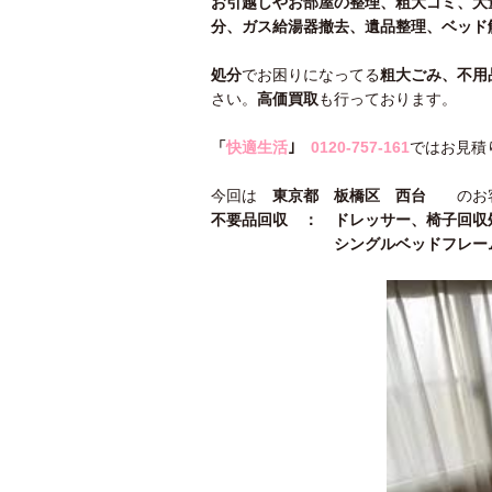
お引越しやお部屋の整理、粗大ゴミ、大
分、ガス給湯器撤去、遺品整理、ベッド
処分
でお困りになってる
粗大ごみ、不用
さい。
高価買取
も行っております。
「
快適生活
｣
0120-757-161
ではお見積
今回は
東京都 板橋区 西台
のお客
不要品回収 ： ドレッサー、椅子回収
シングルベッドフレーム、マ