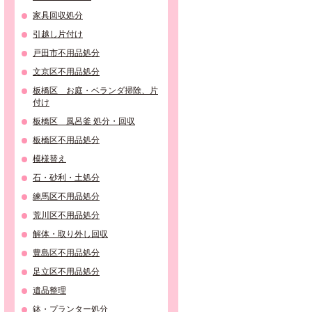
家具回収処分
引越し片付け
戸田市不用品処分
文京区不用品処分
板橋区 お庭・ベランダ掃除、片
付け
板橋区 風呂釜 処分・回収
板橋区不用品処分
模様替え
石・砂利・土処分
練馬区不用品処分
荒川区不用品処分
解体・取り外し回収
豊島区不用品処分
足立区不用品処分
遺品整理
鉢・プランター処分