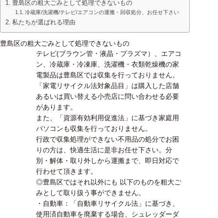
豊島区の粗大ごみとして処理できないもの
冷蔵庫/洗濯機/テレビ/エアコンの運搬・回収処分、お任せ下さい
私たちが選ばれる理由
豊島区の粗大ごみとして処理できないもの
テレビ(ブラウン管・液晶・プラズマ）、エアコ
ン、冷蔵庫・冷凍庫、洗濯機・衣類乾燥機の家
電製品は豊島区では収集を行っておりません。
「家電リサイクル法対象品目」は購入した店舗
あるいは買い替える小売店に問い合わせる必要
があります。
また、「資源有効利用促進法」に基づき家庭用
パソコンも収集を行っておりません。
行政で収集処理ができない不用品の処分でお困
りの方は、快適生活に是非お任せ下さい。分
別・解体・取り外しから運搬まで、即日対応で
行わせて頂きます。
◎豊島区ではそれ以外にも 以下のものを粗大ご
みとして取り扱う事ができません。
・自動車：「自動車リサイクル法」に基づき、
使用済自動車を廃棄する場合、シュレッダーダ