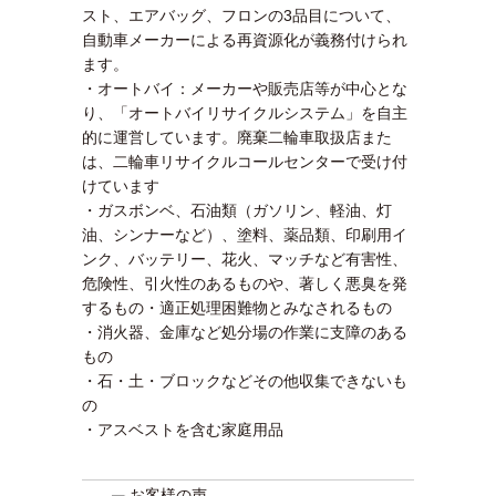
スト、エアバッグ、フロンの3品目について、
自動車メーカーによる再資源化が義務付けられ
ます。
・オートバイ：メーカーや販売店等が中心とな
り、「オートバイリサイクルシステム」を自主
的に運営しています。廃棄二輪車取扱店また
は、二輪車リサイクルコールセンターで受け付
けています
・ガスボンベ、石油類（ガソリン、軽油、灯
油、シンナーなど）、塗料、薬品類、印刷用イ
ンク、バッテリー、花火、マッチなど有害性、
危険性、引火性のあるものや、著しく悪臭を発
するもの・適正処理困難物とみなされるもの
・消火器、金庫など処分場の作業に支障のある
もの
・石・土・ブロックなどその他収集できないも
の
・アスベストを含む家庭用品