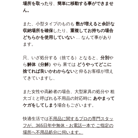
場所を取ったり
、
簡単に移動する事ができませ
ん。
また、小型タイプのものも
数が増えると余計な
収納場所を確保
したり、
重複してお持ちの場合
どちらかを使用していない
… なんて事があり
ます。
只、いざ処分する（捨てる）となると、
分別
や
ら
解体（分解）
やら 果ては
どうやってどこに
捨てれば良いかわ
からない
と仰るお客様が増え
てきていますし、
また女性や高齢者の場合、大型家具の処分や 粗
大ゴミと呼ばれる不用品の対応時に
あやまって
ケガをしてしまう
場合もございます。
快適生活では
不用品に関するプロの専門スタッ
フが、365日年中無休・お電話一本で ご指定の
場所へ不用品処分に伺います。