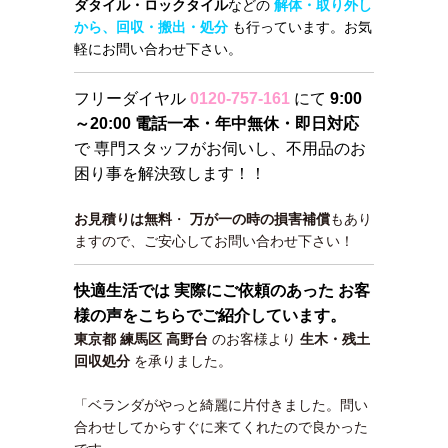
ダタイル・ロックタイル
などの
解体・取り外し
から、回収・搬出・処分
も行っています。お気
軽にお問い合わせ下さい。
フリーダイヤル
0120-757-161
にて
9:00
～20:00 電話一本・年中無休・即日対応
で 専門スタッフがお伺いし、不用品のお
困り事を解決致します！！
お見積りは無料
・
万が一の時の損害補償
もあり
ますので、ご安心してお問い合わせ下さい！
快適生活では 実際にご依頼のあった お客
様の声をこちらでご紹介しています。
東京都 練馬区 高野台
のお客様より
生木・残土
回収処分
を承りました。
「ベランダがやっと綺麗に片付きました。問い
合わせしてからすぐに来てくれたので良かった