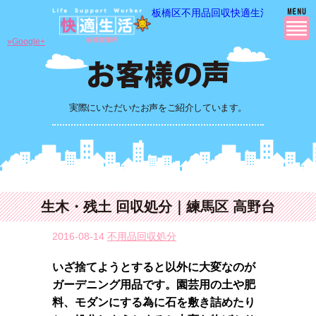
板橋区不用品回収快適生活の 不用品
»Google+
実際にいただいたお声をご紹介しています。
生木・残土 回収処分｜練馬区 高野台
2016-08-14
不用品回収処分
いざ捨てようとすると以外に大変なのが
ガーデニング用品です。園芸用の土や肥
料、モダンにする為に石を敷き詰めたり