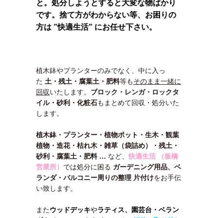
と。処分しようとすると大変な物ばかり
です。捨て方がわからない等、お困りの
方は ”快適生活” にお任せ下さい。
植木鉢やプランターのみでなく、中に入っ
た
土・残土・腐葉土・肥料
等も
そのまま一緒に
回収
いたします。
ブロック・レンガ・ロックタ
イル・砂利・化粧石
もまとめて回収・処分いた
します。
植木鉢・プランター・植物ポット・生木・観葉
植物・造花・枯れ木・雑草（袋詰め）・残土・
砂利・腐葉土・肥料 …
など、
快適生活 （板橋
営業所）
では処分に困る
ガーデニング用品、ベ
ランダ・バルコニー周りの整理 片付け
をお手伝
い致します。
また
ウッドデッキ
や
ラティス、園芸台・
ベラン