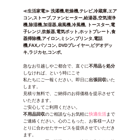
≪生活家電≫ 洗濯機,乾燥機,テレビ,冷蔵庫,エア
コン,ストーブ,ファンヒーター,給湯器,空気清浄
機,除湿機,加湿器,扇風機,冷風機, トースター,電
子レンジ,炊飯器,電気ポット,ホットプレート,食
器掃除機,アイロン,ミシン,プリンタ,電話
機,FAX,パソコン, DVDプレイヤー,ビデオデッ
キ,ラジカセ,コンポ,
急なお引越しやご都合で、直ぐに
不用品
を
処分
しなければ、という時にこそ
私たちにご一報ください。即日に
出張回収
いた
します。
見積り無料で、ご納得のお得価格を提示させて
いただきます。
ご安心してご利用ください。
不用品回収
のご相談ならお気軽に
快適生活
まで
ご連絡ください。心のこもった、お客様一人ひ
とりに合わせたサービスを提供させていただき
ます。