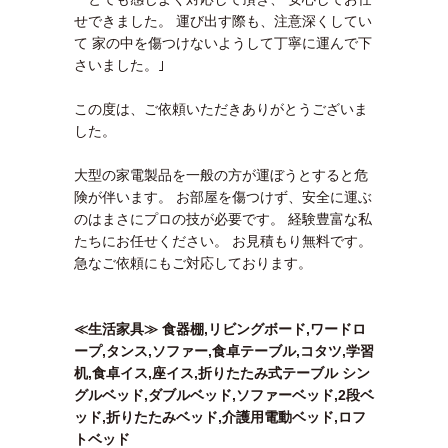
せできました。 運び出す際も、注意深くしてい
て 家の中を傷つけないようして丁寧に運んで下
さいました。｣
この度は、ご依頼いただきありがとうございま
した。
大型の家電製品を一般の方が運ぼうとすると危
険が伴います。 お部屋を傷つけず、安全に運ぶ
のはまさにプロの技が必要です。 経験豊富な私
たちにお任せください。 お見積もり無料です。
急なご依頼にもご対応しております。
≪生活家具≫ 食器棚,リビングボード,ワードロ
ープ,タンス,ソファー,食卓テーブル,コタツ,学習
机,食卓イス,座イス,折りたたみ式テーブル シン
グルベッド,ダブルベッド,ソファーベッド,2段ベ
ッド,折りたたみベッド,介護用電動ベッド,ロフ
トベッド