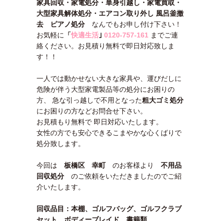
家具回収・家電処分・単身引越し・家電買取・
大型家具解体処分・エアコン取り外し 風呂釜撤
去 ピアノ処分
なんでもお申し付け下さい！
お気軽に
「
快適生活
｣
0120-757-161
までご連
絡ください。お見積り無料で即日対応致しま
す！！
一人では動かせない大きな家具や、運びだしに
危険が伴う大型家電製品等の処分にお困りの
方、 急な引っ越しで不用となった
粗大ゴミ処分
にお困りの方などお問合せ下さい。
お見積もり無料で 即日対応いたします。
女性の方でも安心できるこまやかな心くばりで
処分致します。
今回は
板橋区 幸町
のお客様より
不用品
回収処分
のご依頼をいただきましたのでご紹
介いたします。
回収品目：本棚、ゴルフバッグ、ゴルフクラブ
セット、ボディーブレイド、書籍類、