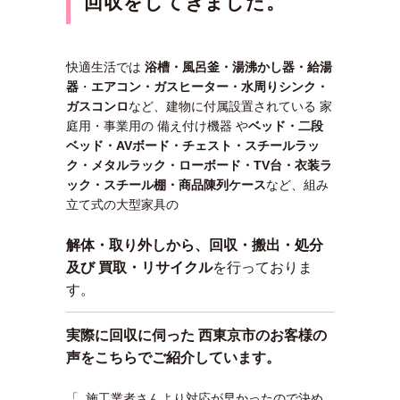
回収をしてきました。
快適生活では
浴槽・風呂釜・湯沸かし器・給湯
器
・
エアコン・ガスヒーター・水周りシンク・
ガスコンロ
など、建物に付属設置されている 家
庭用・事業用の 備え付け機器 や
ベッド・二段
ベッド・AVボード・チェスト・スチールラッ
ク・メタルラック・ローボード・TV台・衣装ラ
ック・スチール棚・商品陳列ケース
など、組み
立て式の大型家具の
解体・取り外しから、回収・搬出・処分
及び 買取・リサイクル
を行っておりま
す。
実際に回収に伺った 西東京市のお客様の
声をこちらでご紹介しています。
「 施工業者さんより対応が早かったので決め