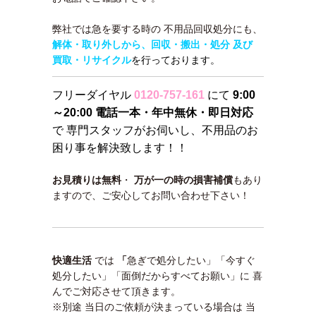
弊社では急を要する時の 不用品回収処分にも、
解体・取り外しから、回収・搬出・処分 及び
買取・リサイクル
を行っております。
フリーダイヤル
0120-757-161
にて
9:00
～20:00 電話一本・年中無休・即日対応
で 専門スタッフがお伺いし、不用品のお
困り事を解決致します！！
お見積りは無料
・
万が一の時の損害補償
もあり
ますので、ご安心してお問い合わせ下さい！
快適生活
では
「
急ぎで処分したい」「今すぐ
処分したい」「面倒だからすべてお願い」
に 喜
んでご対応させて頂きます。
※別途 当日のご依頼が決まっている場合は 当