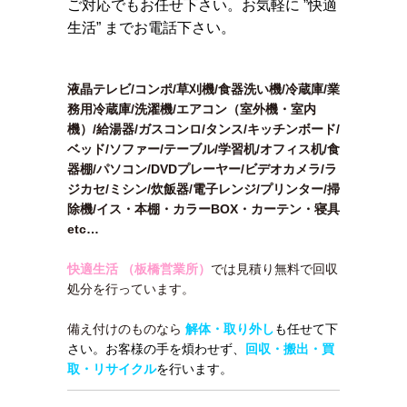
ご対応でもお任せ下さい。お気軽に ”快適
生活” までお電話下さい。
液晶テレビ/コンポ/草刈機/食器洗い機/冷蔵庫/業
務用冷蔵庫/洗濯機/エアコン（室外機・室内
機）/給湯器/ガスコンロ/タンス/キッチンボード/
ベッド/ソファー/テーブル/学習机/オフィス机/食
器棚/パソコン/DVDプレーヤー/ビデオカメラ/ラ
ジカセ/ミシン/炊飯器/電子レンジ/プリンター/掃
除機/イス・本棚・カラーBOX・カーテン・寝具
etc…
快適生活 （板橋営業所）
では見積り無料で回収
処分を行っています。
備え付けのものなら
解体・取り外し
も任せて下
さい。お客様の手を煩わせず、
回収・搬出・買
取・リサイクル
を行います。