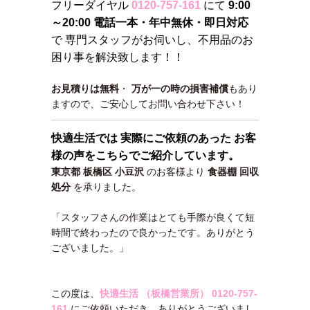
フリーダイヤル
0120-757-161
にて
9:00
～20:00 電話一本・年中無休・即日対応
で 専門スタッフがお伺いし、不用品のお
困り事を解決致します！！
お見積りは無料
・
万が一の時の損害補償
もあり
ますので、ご安心してお問い合わせ下さい！
快適生活では 実際にご依頼のあった お客
様の声をこちらでご紹介しています。
東京都 板橋区 小豆沢
のお客様より
食器棚 回収
処分
を承りました。
「スタッフさんの作業はとても手際が良くて短
時間で終わったので良かったです。ありがとう
ございました。」
この度は、
快適生活 （板橋営業所）
0120-757-
161
にご依頼いただき、ありがとうございまし