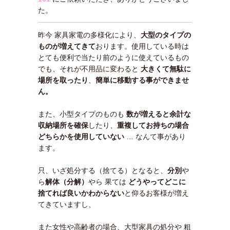
た。
昨今 家具家電の多様化により、
大型のタイプの
ものが増えてきて
おります。使用している時は
とても便利で当たり前のように使えているもの
でも、それが不用品に変わると
大きくて無駄に
場所を取ったり
、
簡単に移動する事ができませ
ん。
また、小型タイプのものも
数が増えると余計な
収納場所を確保
したり、
重複してお持ちの場合
どちらかを使用していない
… なんて事があり
ます。
只、いざ処分する（捨てる）となると、
分別
や
ら
解体（分解）
やら 果ては
どうやってどこに
捨てれば良いかわ
からない
と仰るお客様が増え
てきていますし、
また女性や高齢者の場合、大型家具の処分や 粗